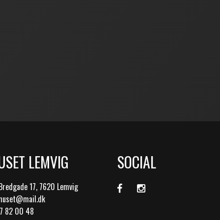
USET LEMVIG
SOCIAL
Bredgade 17, 7620 Lemvig
ohuset@mail.dk
97 82 00 48