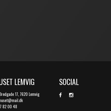
USET LEMVIG
SOCIAL
Bredgade 17, 7620 Lemvig
ohuset@mail.dk
97 82 00 48